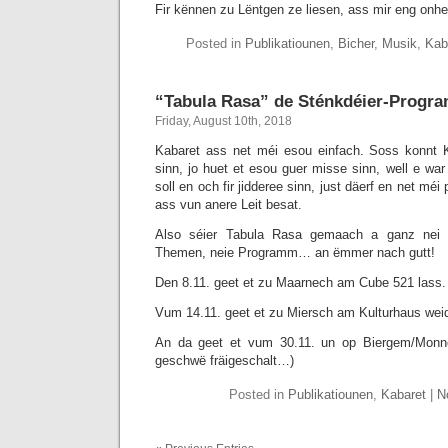
Fir kënnen zu Lëntgen ze liesen, ass mir eng onh
Posted in
Publikatiounen
,
Bicher
,
Musik
,
Kab
“Tabula Rasa” de Sténkdéier-Progr
Friday, August 10th, 2018
Kabaret ass net méi esou einfach. Soss konnt K
sinn, jo huet et esou guer misse sinn, well e war 
soll en och fir jidderee sinn, just däerf en net méi
ass vun anere Leit besat.
Also séier Tabula Rasa gemaach a ganz nei u
Themen, neie Programm… an ëmmer nach gutt!
Den 8.11. geet et zu Maarnech am Cube 521 lass
Vum 14.11. geet et zu Miersch am Kulturhaus wei
An da geet et vum 30.11. un op Biergem/Monne
geschwë fräigeschalt…)
Posted in
Publikatiounen
,
Kabaret
|
N