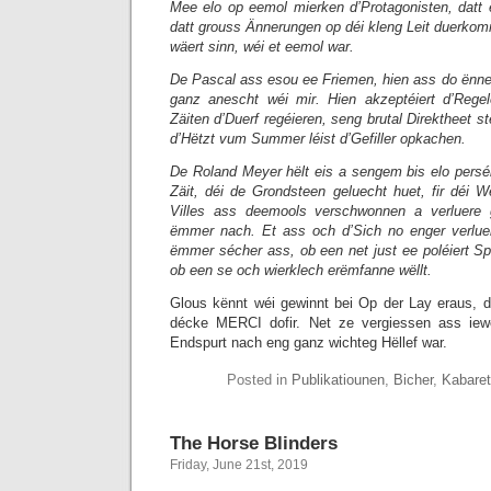
Mee elo op eemol mierken d’Protagonisten, datt
datt grouss Ännerungen op déi kleng Leit duerkom
wäert sinn, wéi et eemol war.
De Pascal ass esou ee Friemen, hien ass do ënn
ganz anescht wéi mir. Hien akzeptéiert d’Regel
Zäiten d’Duerf regéieren, seng brutal Direktheet st
d’Hëtzt vum Summer léist d’Gefiller opkachen.
De Roland Meyer hëlt eis a sengem bis elo pers
Zäit, déi de Grondsteen geluecht huet, fir déi We
Villes ass deemools verschwonnen a verluere 
ëmmer nach. Et ass och d’Sich no enger verluer
ëmmer sécher ass, ob een net just ee poléiert Sp
ob een se och wierklech erëmfanne wëllt.
Glous kënnt wéi gewinnt bei Op der Lay eraus, 
décke MERCI dofir. Net ze vergiessen ass iew
Endspurt nach eng ganz wichteg Hëllef war.
Posted in
Publikatiounen
,
Bicher
,
Kabaret
The Horse Blinders
Friday, June 21st, 2019