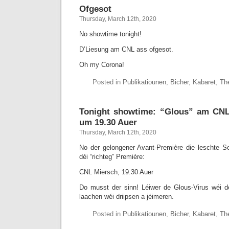
Ofgesot
Thursday, March 12th, 2020
No showtime tonight!
D’Liesung am CNL ass ofgesot.
Oh my Corona!
Posted in
Publikatiounen
,
Bicher
,
Kabaret
,
Th
Tonight showtime: “Glous” am CNL
um 19.30 Auer
Thursday, March 12th, 2020
No der gelongener Avant-Première die leschte S
déi “richteg” Première:
CNL Miersch, 19.30 Auer
Do musst der sinn! Léiwer de Glous-Virus wéi de
laachen wéi driipsen a jéimeren.
Posted in
Publikatiounen
,
Bicher
,
Kabaret
,
Th