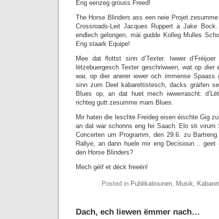
Eng eenzeg grouss Freed!
The Horse Blinders ass een neie Projet zesumm
Crossroads-Leit Jacques Ruppert a Jake Bock.
endlech gelongen, mäi gudde Kolleg Mulles Scho
Eng staark Equipe!
Mee dat flottst sinn d’Texter. Iwwer d’Fréij
lëtzebuergesch Texter geschriwwen, wat op dier e
war, op dier anerer iewer och immense Spaass
sinn zum Deel kabarettistesch, dacks gräifen s
Blues op, an dat huet mech iwwerrascht: d’Lëtz
richteg gutt zesumme mam Blues.
Mir haten die leschte Freideg eisen éischte Gig z
an dat war schonns eng fei Saach. Elo sti viru
Concerten um Programm, den 29.6. zu Bartreng
Rallye, an dann huele mir eng Decisioun… geet 
den Horse Blinders?
Mech géif et déck freeën!
Posted in
Publikatiounen
,
Musik
,
Kabaret
Dach, ech liewen ëmmer nach…