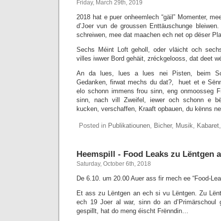
Friday, March 29th, 2019
2018 hat e puer onheemlech “gäil” Momenter, mee 
d’Joer vun de groussen Enttäuschunge bleiwen. 
schreiwen, mee dat maachen ech net op dëser Pla
Sechs Méint Loft geholl, oder vläicht och sec
villes iwwer Bord gehäit, zréckgelooss, dat deet w
An da lues, lues a lues nei Pisten, beim 
Gedanken, firwat mechs du dat?, huet et e Sënn
elo schonn immens frou sinn, eng onmoosseg F
sinn, nach vill Zweifel, iewer och schonn e bë
kucken, verschaffen, Kraaft opbauen, du kënns n
Posted in
Publikatiounen
,
Bicher
,
Musik
,
Kabaret
Heemspill - Food Leaks zu Lëntgen 
Saturday, October 6th, 2018
De 6.10. um 20.00 Auer ass fir mech ee “Food-Lea
Et ass zu Lëntgen an ech si vu Lëntgen. Zu Lën
ech 19 Joer al war, sinn do an d’Primärschoul 
gespillt, hat do meng éischt Frënndin…