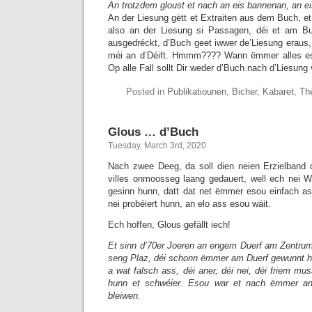
An trotzdem gloust et nach an eis bannenan, an eis
An der Liesung gëtt et Extraiten aus dem Buch, et
also an der Liesung si Passagen, déi et am Bu
ausgedréckt, d’Buch geet iwwer de’Liesung eraus, 
méi an d’Déift. Hmmm???? Wann ëmmer alles eso
Op alle Fall sollt Dir weder d’Buch nach d’Liesung
Posted in
Publikatiounen
,
Bicher
,
Kabaret
,
Th
Glous … d’Buch
Tuesday, March 3rd, 2020
Nach zwee Deeg, da soll dien neien Erzielband 
villes onmoosseg laang gedauert, well ech nei W
gesinn hunn, datt dat net ëmmer esou einfach a
nei probéiert hunn, an elo ass esou wäit.
Ech hoffen, Glous gefällt iech!
Et sinn d’70er Joeren an engem Duerf am Zentru
seng Plaz, déi schonn ëmmer am Duerf gewunnt h
a wat falsch ass, déi aner, déi nei, déi friem m
hunn et schwéier. Esou war et nach ëmmer a
bleiwen.