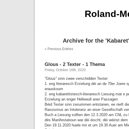
Roland-Me
Archive for the 'Kabaret
« Previous Entries
Glous - 2 Texter - 1 Thema
Friday, October 16th, 2020
“Glous” sinn zwee verschidden Texter:
1. eng literaresch Erzielung déi an de 70er Joere sp
erauskoum
2. eng kabarettistesch-literaresch Liesung mat e p
Erzielung an enger Hellewull aner Passagen
Béid Texter sinn zesummen entstanen, ee nieft di
Rassismus an Intoleranz an eiser Gesellschaft ver
Buch a Liesung sollten den 12.3.2020 am CNL zu M
dës Manifestatioun war déi éischt, déi wéinst de
Den 19.11.2020 huele mir et um 19.30 Auer am Mie