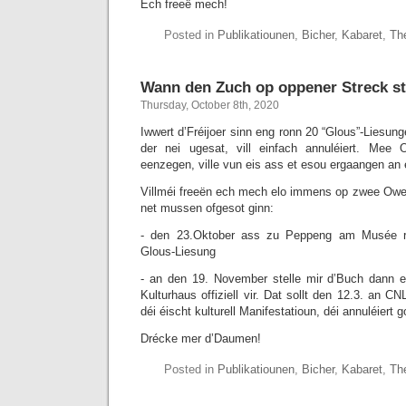
Ech freeë mech!
Posted in
Publikatiounen
,
Bicher
,
Kabaret
,
Th
Wann den Zuch op oppener Streck st
Thursday, October 8th, 2020
Iwwert d’Fréijoer sinn eng ronn 20 “Glous”-Liesung
der nei ugesat, vill einfach annuléiert. Mee
eenzegen, ville vun eis ass et esou ergaangen an
Villméi freeën ech mech elo immens op zwee Owen
net mussen ofgesot ginn:
- den 23.Oktober ass zu Peppeng am Musée r
Glous-Liesung
- an den 19. November stelle mir d’Buch dann 
Kulturhaus offiziell vir. Dat sollt den 12.3. an C
déi éischt kulturell Manifestatioun, déi annuléiert g
Drécke mer d’Daumen!
Posted in
Publikatiounen
,
Bicher
,
Kabaret
,
Th