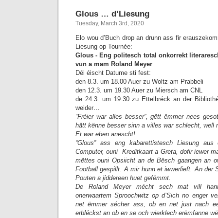
Glous … d’Liesung
Tuesday, March 3rd, 2020
Elo wou d’Buch drop an drunn ass fir erauszeko
Liesung op Tournée:
Glous - Eng politesch total onkorrekt literares
vun a mam Roland Meyer
Déi éischt Datume sti fest:
den 8.3. um 18.00 Auer zu Woltz am Prabbeli
den 12.3. um 19.30 Auer zu Miersch am CNL
de 24.3. um 19.30 zu Ettelbréck an der Bibliot
weider…
“Fréier war alles besser”, gëtt ëmmer nees gesot
hätt kënne besser sinn a villes war schlecht, well
Et war eben anescht!
“Glous” ass eng kabarettistesch Liesung aus
Computer, ouni Kreditkaart a Greta, dofir iewer ma
mëttes ouni Opsiicht an de Bësch gaangen an o
Football gespillt. A mir hunn et iwwerlieft. An de
Pouten a jiddereen huet gefëmmt.
De Roland Meyer mécht sech mat vill han
onerwaartem Sproochwitz op d’Sich no enger ver
net ëmmer sécher ass, ob en net just nach ee 
erbléckst an ob en se och wierklech erëmfanne wël