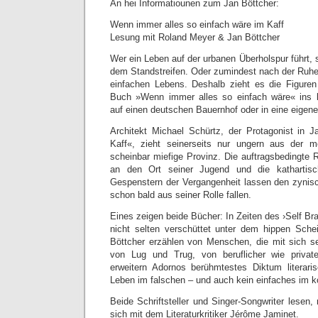
An hei Informatiounen zum Jan Böttcher:
Wenn immer alles so einfach wäre im Kaff
Lesung mit Roland Meyer & Jan Böttcher
Wer ein Leben auf der urbanen Überholspur führt,
dem Standstreifen. Oder zumindest nach der Ruhe
einfachen Lebens. Deshalb zieht es die Figur
Buch »Wenn immer alles so einfach wäre« ins l
auf einen deutschen Bauernhof oder in eine eigene
Architekt Michael Schürtz, der Protagonist in
Kaff«, zieht seinerseits nur ungern aus der 
scheinbar miefige Provinz. Die auftragsbedingte 
an den Ort seiner Jugend und die kathartisc
Gespenstern der Vergangenheit lassen den zynis
schon bald aus seiner Rolle fallen.
Eines zeigen beide Bücher: In Zeiten des ›Self Bra
nicht selten verschüttet unter dem hippen Sch
Böttcher erzählen von Menschen, die mit sich se
von Lug und Trug, von beruflicher wie privat
erweitern Adornos berühmtestes Diktum literaris
Leben im falschen – und auch kein einfaches im k
Beide Schriftsteller und Singer-Songwriter lesen,
sich mit dem Literaturkritiker Jérôme Jaminet.