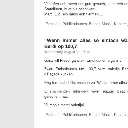
Verkafen ech mech net gutt genuch, hunn ech de
Starallüren, huet hie geäntwert.
Merci Luc, elo muss ech tiermen….
Posted in
Publikatiounen
,
Bicher
,
Musik
,
Kabaret
“Wenn immer alles so einfach wä
Berdi op 100,7
Wednesday, August 8th, 2018
Ganz vill Freed, ganz vill Emotiounen a ganz vill 
Zwou Emissiounen um 100,7 vum Valerija Berd
d’Façade kucken.
Eng formidabel Rezensioun
vu “Wenn immer alles 
E spannenden Interview
iwwer elauter Saach
gerechent hat.
Villmools merci Valerija!
Posted in
Publikatiounen
,
Bicher
,
Musik
,
Kabaret