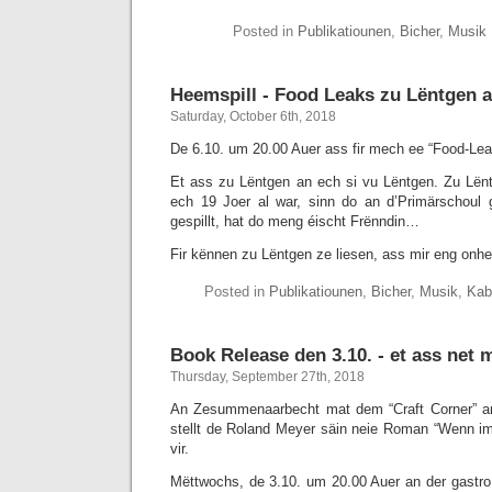
Posted in
Publikatiounen
,
Bicher
,
Musik
Heemspill - Food Leaks zu Lëntgen 
Saturday, October 6th, 2018
De 6.10. um 20.00 Auer ass fir mech ee “Food-Lea
Et ass zu Lëntgen an ech si vu Lëntgen. Zu Lën
ech 19 Joer al war, sinn do an d’Primärschoul 
gespillt, hat do meng éischt Frënndin…
Fir kënnen zu Lëntgen ze liesen, ass mir eng onh
Posted in
Publikatiounen
,
Bicher
,
Musik
,
Kab
Book Release den 3.10. - et ass net 
Thursday, September 27th, 2018
An Zesummenaarbecht mat dem “Craft Corner” a
stellt de Roland Meyer säin neie Roman “Wenn im
vir.
Mëttwochs, de 3.10. um 20.00 Auer an der gastro 