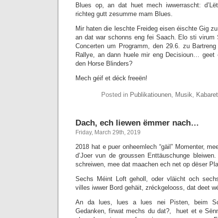
Blues op, an dat huet mech iwwerrascht: d’Lëtz
richteg gutt zesumme mam Blues.
Mir haten die leschte Freideg eisen éischte Gig z
an dat war schonns eng fei Saach. Elo sti viru
Concerten um Programm, den 29.6. zu Bartreng
Rallye, an dann huele mir eng Decisioun… geet 
den Horse Blinders?
Mech géif et déck freeën!
Posted in
Publikatiounen
,
Musik
,
Kabaret
Dach, ech liewen ëmmer nach…
Friday, March 29th, 2019
2018 hat e puer onheemlech “gäil” Momenter, mee 
d’Joer vun de groussen Enttäuschunge bleiwen. 
schreiwen, mee dat maachen ech net op dëser Pla
Sechs Méint Loft geholl, oder vläicht och sec
villes iwwer Bord gehäit, zréckgelooss, dat deet w
An da lues, lues a lues nei Pisten, beim 
Gedanken, firwat mechs du dat?, huet et e Sënn