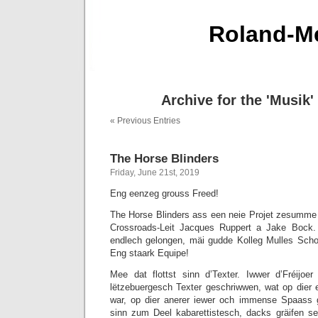
Roland-Me
Archive for the 'Musik'
« Previous Entries
The Horse Blinders
Friday, June 21st, 2019
Eng eenzeg grouss Freed!
The Horse Blinders ass een neie Projet zesumm
Crossroads-Leit Jacques Ruppert a Jake Bock.
endlech gelongen, mäi gudde Kolleg Mulles Scho
Eng staark Equipe!
Mee dat flottst sinn d’Texter. Iwwer d’Fréij
lëtzebuergesch Texter geschriwwen, wat op dier e
war, op dier anerer iewer och immense Spaass
sinn zum Deel kabarettistesch, dacks gräifen s