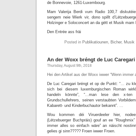
de Bonnevoie, 1261-Luxembourg.
Mam Valerija Berdi vum Radio 100,7 diskutéie
sengem neie Wierk vir, dono spillt d’Lëtzebuerge
Holzinger e Soloconcert an da gëtt et Musik mam 
Den Entrée ass fräi
Posted in
Publikatiounen
,
Bicher
,
Musik
An der Woxx bréngt de Luc Caregari 
Thursday, August 9th, 2018
Hei den Artikel aus der Woxx iwwer “Wenn immer a
De Luc Caregari bréngt et op de Punkt: “
… zu kle
sich bei diesem luxemburgischen Roman wirk
handeln könnte”, “…
man lese den x-ten V
Grundschullehrers, seinen verstaubten Vorbilder
Kabarett- und Kinderbuchautor bekannt”. …
Wou kommen déi Viruerdeeler hier, node
(Lëtzebuerger Buchpräis) gouf an ee “Roughmix” 
immer alles so einfach wäre” an näischt nostin
gelies gi sinn????? Froen iwwer Froen.