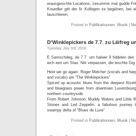
erausgesichte Locations, zesumme mat gudde Frë
Knuedler gitt der fir Kollegen ze begéinen, bei 
lauschteren.
Posted in
Publikatiounen
,
Musik
|
No
D’Winklepickers de 7.7. zu Léifreg 
Tuesday, July 3rd, 2018
E Samschdeg, de 7.7. um halwer 9 fiddelen den 
iech een um Stau. Net verpassen, die leschte Gig 
Here we go again: Roger Melcher (vocals and harp
and vocals) are “The Winklepickers”
Spiced up acoustic blues from the deepest Alzette r
and bluegrass power from downtown Luxembourg C
northern countryside
From Robert Johnson, Muddy Waters and Little Wa
Stones and Led Zeppelin: a fabulous journey 
swampy delta of “Blues de Luxe”
Posted in
Publikatiounen
,
Musik
|
No