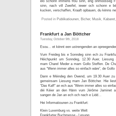
elo schonn immens frou sinn, eng onmoosseg F
sinn, nach vill Zweifel, iewer och schonn e bë
kucken, verschaffen, Kraaft opbauen, du kënns n
Posted in
Publikatiounen
,
Bicher
,
Musik
,
Kabaret
Frankfurt a Jan Böttcher
Tuesday, October 9th, 2018
Esou… et kënnt een ustrengenden an opreegende
Vum Freideg bis e Sonndeg sinn ech zu Frankf
Héichpunkt um Sonndeg, 12.30 Auer, Liesung
mam Charel Meder a mam Gollo Steffen. De Char
aus “Wenn immer alles so einfach wäre”, de Gollo
Dann e Méindeg den Owend, um 19.30 Auer zu
gemeinsam Liesung mam Jan Böttcher. Hie lie
“Das Kaff” an ech aus “Wenn immer alles so einfac
déi Kéier an den Hänn vum Jérôme Jaminet a 
sangen de Jan an ech och nach e Lidd…
Hei Informatiounen zu Frankfurt:
Klein Luxemburg vs. weite Welt
Frankfurter Buchmesse - Lesung