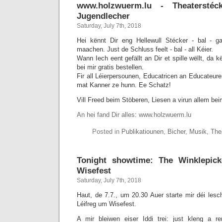
www.holzwuerm.lu - Theatersté
Jugendlecher
Saturday, July 7th, 2018
Hei kënnt Dir eng Hellewull Stécker - bal - g
maachen. Just de Schluss feelt - bal - all Kéier.
Wann Iech eent gefällt an Dir et spille wëllt, da k
bei mir gratis bestellen.
Fir all Léierpersounen, Educatricen an Educateure
mat Kanner ze hunn. Ee Schatz!
Vill Freed beim Stöberen, Liesen a virun allem bei
An hei fand Dir alles: www.holzwuerm.lu
Posted in
Publikatiounen
,
Bicher
,
Musik
,
The
Tonight showtime: The Winklepic
Wisefest
Saturday, July 7th, 2018
Haut, de 7.7., um 20.30 Auer starte mir déi lesc
Léifreg um Wisefest.
A mir bleiwen eiser Iddi trei: just kleng a 