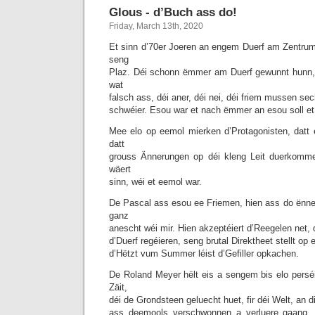
Glous - d’Buch ass do!
Friday, March 13th, 2020
Et sinn d’70er Joeren an engem Duerf am Zentru
seng
Plaz. Déi schonn ëmmer am Duerf gewunnt hunn,
wat
falsch ass, déi aner, déi nei, déi friem mussen s
schwéier. Esou war et nach ëmmer an esou soll e
Mee elo op eemol mierken d’Protagonisten, datt
datt
grouss Ännerungen op déi kleng Leit duerkomme
wäert
sinn, wéi et eemol war.
De Pascal ass esou ee Friemen, hien ass do ënn
ganz
anescht wéi mir. Hien akzeptéiert d’Reegelen net, 
d’Duerf regéieren, seng brutal Direktheet stellt op 
d’Hëtzt vum Summer léist d’Gefiller opkachen.
De Roland Meyer hëlt eis a sengem bis elo pers
Zäit,
déi de Grondsteen geluecht huet, fir déi Welt, an di
ass deemools verschwonnen a verluere gaang, 