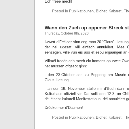
Ech freeë mech!
Posted in
Publikatiounen
,
Bicher
,
Kabaret
,
Th
Wann den Zuch op oppener Streck st
Thursday, October 8th, 2020
Iwwert d’Fréijoer sinn eng ronn 20 “Glous”-Liesung
der nei ugesat, vill einfach annuléiert. Mee
eenzegen, ville vun eis ass et esou ergaangen an
Villméi freeën ech mech elo immens op zwee Owen
net mussen ofgesot ginn:
- den 23.Oktober ass zu Peppeng am Musée r
Glous-Liesung
- an den 19. November stelle mir d’Buch dann 
Kulturhaus offiziell vir. Dat sollt den 12.3. an C
déi éischt kulturell Manifestatioun, déi annuléiert g
Drécke mer d’Daumen!
Posted in
Publikatiounen
,
Bicher
,
Kabaret
,
Th