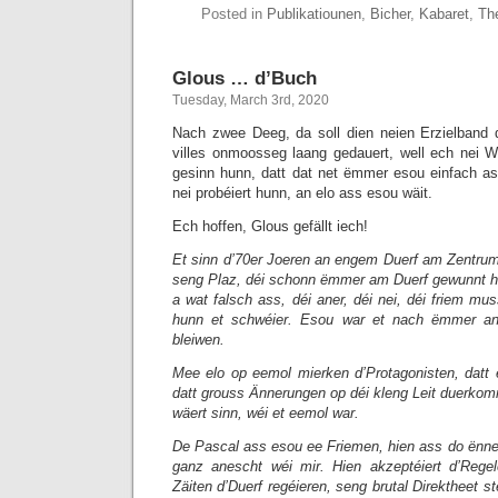
Posted in
Publikatiounen
,
Bicher
,
Kabaret
,
Th
Glous … d’Buch
Tuesday, March 3rd, 2020
Nach zwee Deeg, da soll dien neien Erzielband 
villes onmoosseg laang gedauert, well ech nei W
gesinn hunn, datt dat net ëmmer esou einfach a
nei probéiert hunn, an elo ass esou wäit.
Ech hoffen, Glous gefällt iech!
Et sinn d’70er Joeren an engem Duerf am Zentru
seng Plaz, déi schonn ëmmer am Duerf gewunnt h
a wat falsch ass, déi aner, déi nei, déi friem m
hunn et schwéier. Esou war et nach ëmmer a
bleiwen.
Mee elo op eemol mierken d’Protagonisten, datt
datt grouss Ännerungen op déi kleng Leit duerkom
wäert sinn, wéi et eemol war.
De Pascal ass esou ee Friemen, hien ass do ënn
ganz anescht wéi mir. Hien akzeptéiert d’Regel
Zäiten d’Duerf regéieren, seng brutal Direktheet st