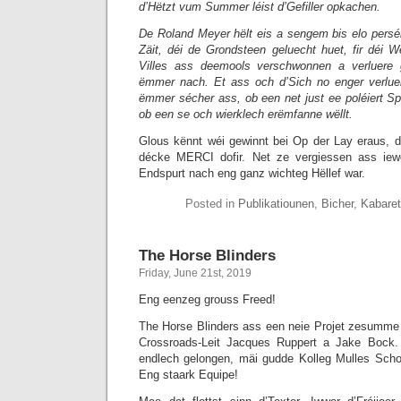
d’Hëtzt vum Summer léist d’Gefiller opkachen.
De Roland Meyer hëlt eis a sengem bis elo pers
Zäit, déi de Grondsteen geluecht huet, fir déi We
Villes ass deemools verschwonnen a verluere 
ëmmer nach. Et ass och d’Sich no enger verluer
ëmmer sécher ass, ob een net just ee poléiert Sp
ob een se och wierklech erëmfanne wëllt.
Glous kënnt wéi gewinnt bei Op der Lay eraus, 
décke MERCI dofir. Net ze vergiessen ass iew
Endspurt nach eng ganz wichteg Hëllef war.
Posted in
Publikatiounen
,
Bicher
,
Kabaret
The Horse Blinders
Friday, June 21st, 2019
Eng eenzeg grouss Freed!
The Horse Blinders ass een neie Projet zesumm
Crossroads-Leit Jacques Ruppert a Jake Bock.
endlech gelongen, mäi gudde Kolleg Mulles Scho
Eng staark Equipe!