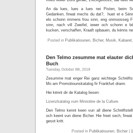
An da lues, lues a lues nei Pisten, beim 
Gedanken, firwat mechs du dat?, huet et e Sënn
elo schonn immens frou sinn, eng onmoosseg F
sinn, nach vill Zweifel, iewer och schonn e bë
kucken, verschaffen, Kraaft opbauen, du kënns n
Posted in
Publikatiounen
,
Bicher
,
Musik
,
Kabaret
Den Telmo zesumme mat elauter dic
Buch
Tuesday, October 9th, 2018
Zesumme mat enger Rei ganz wichtege Schrëftste
Mo am Promotiounskatalog fir Frankfurt drann.
Hei kënnt dir de Katalog liesen:
Lizenzkatalog vum Ministère de la Culture
Den Telmo kennt keen vun all diene Schrëftstelle
och keent vun diene Bicher. Hie freet sech, firwat
gesot kritt.
Posted in
Publikatiounen
,
Bicher
|