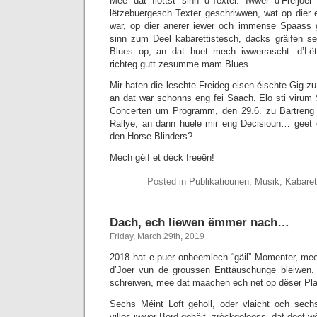
Mee dat flottst sinn d’Texter. Iwwer d’Fréij
lëtzebuergesch Texter geschriwwen, wat op dier e
war, op dier anerer iewer och immense Spaass
sinn zum Deel kabarettistesch, dacks gräifen s
Blues op, an dat huet mech iwwerrascht: d’Lëtz
richteg gutt zesumme mam Blues.
Mir haten die leschte Freideg eisen éischte Gig z
an dat war schonns eng fei Saach. Elo sti viru
Concerten um Programm, den 29.6. zu Bartreng
Rallye, an dann huele mir eng Decisioun… geet 
den Horse Blinders?
Mech géif et déck freeën!
Posted in
Publikatiounen
,
Musik
,
Kabaret
Dach, ech liewen ëmmer nach…
Friday, March 29th, 2019
2018 hat e puer onheemlech “gäil” Momenter, mee 
d’Joer vun de groussen Enttäuschunge bleiwen. 
schreiwen, mee dat maachen ech net op dëser Pla
Sechs Méint Loft geholl, oder vläicht och sec
villes iwwer Bord gehäit, zréckgelooss, dat deet w