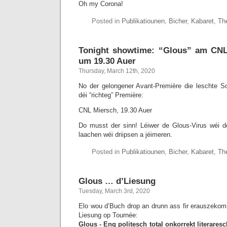
Oh my Corona!
Posted in
Publikatiounen
,
Bicher
,
Kabaret
,
Th
Tonight showtime: “Glous” am CNL
um 19.30 Auer
Thursday, March 12th, 2020
No der gelongener Avant-Première die leschte S
déi “richteg” Première:
CNL Miersch, 19.30 Auer
Do musst der sinn! Léiwer de Glous-Virus wéi de
laachen wéi driipsen a jéimeren.
Posted in
Publikatiounen
,
Bicher
,
Kabaret
,
Th
Glous … d’Liesung
Tuesday, March 3rd, 2020
Elo wou d’Buch drop an drunn ass fir erauszeko
Liesung op Tournée:
Glous - Eng politesch total onkorrekt literares