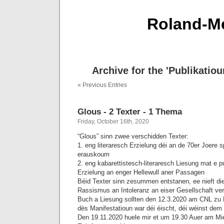
Roland-Me
Archive for the 'Publikatio
« Previous Entries
Glous - 2 Texter - 1 Thema
Friday, October 16th, 2020
“Glous” sinn zwee verschidden Texter:
1. eng literaresch Erzielung déi an de 70er Joere sp
erauskoum
2. eng kabarettistesch-literaresch Liesung mat e p
Erzielung an enger Hellewull aner Passagen
Béid Texter sinn zesummen entstanen, ee nieft di
Rassismus an Intoleranz an eiser Gesellschaft ver
Buch a Liesung sollten den 12.3.2020 am CNL zu M
dës Manifestatioun war déi éischt, déi wéinst de
Den 19.11.2020 huele mir et um 19.30 Auer am Mie