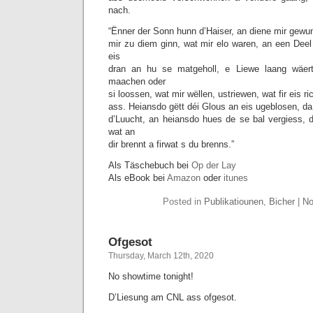
nach.
“Ënner der Sonn hunn d’Haiser, an diene mir gewu
mir zu diem ginn, wat mir elo waren, an een Deel
eis
dran an hu se matgeholl, e Liewe laang wäe
maachen oder
si loossen, wat mir wëllen, ustriewen, wat fir eis ri
ass. Heiansdo gëtt déi Glous an eis ugeblosen, d
d’Luucht, an heiansdo hues de se bal vergiess,
wat an
dir brennt a firwat s du brenns.”
Als Täschebuch bei
Op der Lay
Als eBook bei
Amazon
oder
itunes
Posted in
Publikatiounen
,
Bicher
|
No
Ofgesot
Thursday, March 12th, 2020
No showtime tonight!
D’Liesung am CNL ass ofgesot.