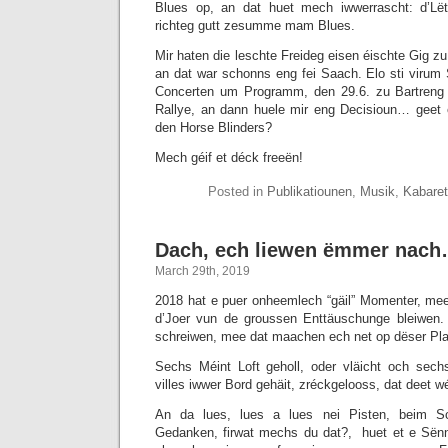
Blues op, an dat huet mech iwwerrascht: d’Lëtz
richteg gutt zesumme mam Blues.
Mir haten die leschte Freideg eisen éischte Gig z
an dat war schonns eng fei Saach. Elo sti viru
Concerten um Programm, den 29.6. zu Bartreng
Rallye, an dann huele mir eng Decisioun… geet 
den Horse Blinders?
Mech géif et déck freeën!
Posted in
Publikatiounen
,
Musik
,
Kabaret
Dach, ech liewen ëmmer nac
March 29th, 2019
2018 hat e puer onheemlech “gäil” Momenter, mee 
d’Joer vun de groussen Enttäuschunge bleiwen. 
schreiwen, mee dat maachen ech net op dëser Pla
Sechs Méint Loft geholl, oder vläicht och sec
villes iwwer Bord gehäit, zréckgelooss, dat deet w
An da lues, lues a lues nei Pisten, beim 
Gedanken, firwat mechs du dat?, huet et e Sënn