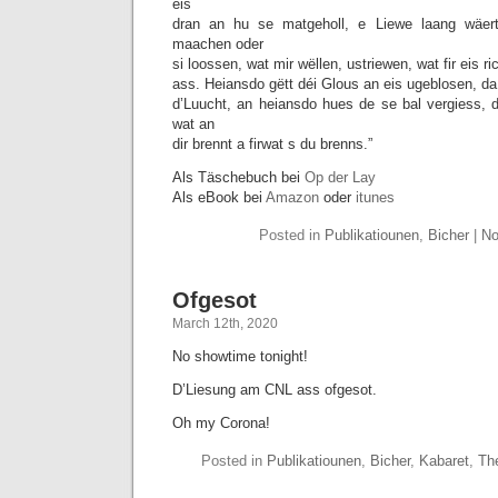
eis
dran an hu se matgeholl, e Liewe laang wäe
maachen oder
si loossen, wat mir wëllen, ustriewen, wat fir eis ri
ass. Heiansdo gëtt déi Glous an eis ugeblosen, d
d’Luucht, an heiansdo hues de se bal vergiess,
wat an
dir brennt a firwat s du brenns.”
Als Täschebuch bei
Op der Lay
Als eBook bei
Amazon
oder
itunes
Posted in
Publikatiounen
,
Bicher
|
No
Ofgesot
March 12th, 2020
No showtime tonight!
D’Liesung am CNL ass ofgesot.
Oh my Corona!
Posted in
Publikatiounen
,
Bicher
,
Kabaret
,
Th