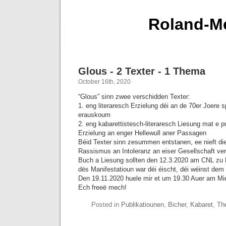
Roland-Me
Glous - 2 Texter - 1 Thema
October 16th, 2020
“Glous” sinn zwee verschidden Texter:
1. eng literaresch Erzielung déi an de 70er Joere sp
erauskoum
2. eng kabarettistesch-literaresch Liesung mat e p
Erzielung an enger Hellewull aner Passagen
Béid Texter sinn zesummen entstanen, ee nieft di
Rassismus an Intoleranz an eiser Gesellschaft ver
Buch a Liesung sollten den 12.3.2020 am CNL zu M
dës Manifestatioun war déi éischt, déi wéinst de
Den 19.11.2020 huele mir et um 19.30 Auer am Mie
Ech freeë mech!
Posted in
Publikatiounen
,
Bicher
,
Kabaret
,
Th