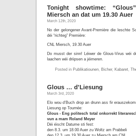
Tonight showtime: “Glo
Miersch an dat um 19.30 Auer
March 12th, 2020
No der gelongener Avant-Première die leschte S
déi “richteg” Première:
CNL Miersch, 19.30 Auer
Do musst der sinn! Léiwer de Glous-Virus wéi de
laachen wéi driipsen a jéimeren.
Posted in
Publikatiounen
,
Bicher
,
Kabaret
,
Th
Glous … d’Liesung
March 3rd, 2020
Elo wou d’Buch drop an drunn ass fir erauszeko
Liesung op Tournée:
Glous - Eng politesch total onkorrekt literares
vun a mam Roland Meyer
Déi éischt Datume sti fest:
den 8.3. um 18.00 Auer zu Woltz am Prabbeli
den 12.3. um 19.30 Auer zu Miersch am CNL