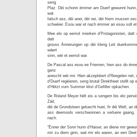
seng
Plaz. Déi schonn ëmmer am Duerf gewunnt hunn,
wat
falsch ass, déi aner, déi nei, déi friem mussen s
schwéier. Esou war et nach ëmmer an esou soll e
Mee elo op eemol mierken d’Protagonisten, datt
datt
grouss Ännerungen op déi kleng Leit duerkomme
wäert
sinn, wéi et eemol war.
De Pascal ass esou ee Friemen, hien ass do ënn
ganz
anescht wéi mir. Hien akzeptéiert d’Reegelen net, 
d’Duerf regéieren, seng brutal Direktheet stellt op 
d’Hëtzt vum Summer léist d’Gefiller opkachen.
De Roland Meyer hëlt eis a sengem bis elo pers
Zäit,
déi de Grondsteen geluecht huet, fir déi Welt, an di
ass deemools verschwonnen a verluere gaang, 
nach.
“Ënner der Sonn hunn d’Haiser, an diene mir gewu
mir zu diem ginn, wat mir elo waren, an een Deel