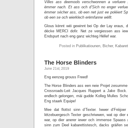
Villes ass deemools verschwonnen a verluere 
ëmmer nach. Et ass och d’Sich no enger verluer
ëmmer sécher ass, ob een net just ee poléiert Sp
ob een se och wierklech erëmfanne wëllt.
Glous kënnt wéi gewinnt bei Op der Lay eraus, 
décke MERCI dofir. Net ze vergiessen ass iew
Endspurt nach eng ganz wichteg Hëllef war.
Posted in
Publikatiounen
,
Bicher
,
Kabaret
The Horse Blinders
June 21st, 2019
Eng eenzeg grouss Freed!
The Horse Blinders ass een neie Projet zesumm
Crossroads-Leit Jacques Ruppert a Jake Bock.
endlech gelongen, mäi gudde Kolleg Mulles Scho
Eng staark Equipe!
Mee dat flottst sinn d’Texter. Iwwer d’Fréij
lëtzebuergesch Texter geschriwwen, wat op dier e
war, op dier anerer iewer och immense Spaass
sinn zum Deel kabarettistesch, dacks gräifen s