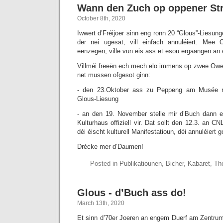
Wann den Zuch op oppener Str
October 8th, 2020
Iwwert d’Fréijoer sinn eng ronn 20 “Glous”-Liesung
der nei ugesat, vill einfach annuléiert. Mee
eenzegen, ville vun eis ass et esou ergaangen an
Villméi freeën ech mech elo immens op zwee Owen
net mussen ofgesot ginn:
- den 23.Oktober ass zu Peppeng am Musée r
Glous-Liesung
- an den 19. November stelle mir d’Buch dann 
Kulturhaus offiziell vir. Dat sollt den 12.3. an C
déi éischt kulturell Manifestatioun, déi annuléiert g
Drécke mer d’Daumen!
Posted in
Publikatiounen
,
Bicher
,
Kabaret
,
Th
Glous - d’Buch ass do!
March 13th, 2020
Et sinn d’70er Joeren an engem Duerf am Zentru