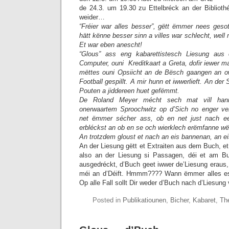
de 24.3. um 19.30 zu Ettelbréck an der Bibliot
weider…
“Fréier war alles besser”, gëtt ëmmer nees gesot
hätt kënne besser sinn a villes war schlecht, well
Et war eben anescht!
“Glous” ass eng kabarettistesch Liesung aus
Computer, ouni Kreditkaart a Greta, dofir iewer ma
mëttes ouni Opsiicht an de Bësch gaangen an o
Football gespillt. A mir hunn et iwwerlieft. An de
Pouten a jiddereen huet gefëmmt.
De Roland Meyer mécht sech mat vill han
onerwaartem Sproochwitz op d’Sich no enger ver
net ëmmer sécher ass, ob en net just nach ee 
erbléckst an ob en se och wierklech erëmfanne wël
An trotzdem gloust et nach an eis bannenan, an eis
An der Liesung gëtt et Extraiten aus dem Buch, et
also an der Liesung si Passagen, déi et am Bu
ausgedréckt, d’Buch geet iwwer de’Liesung eraus, 
méi an d’Déift. Hmmm???? Wann ëmmer alles eso
Op alle Fall sollt Dir weder d’Buch nach d’Liesung
Posted in
Publikatiounen
,
Bicher
,
Kabaret
,
Th