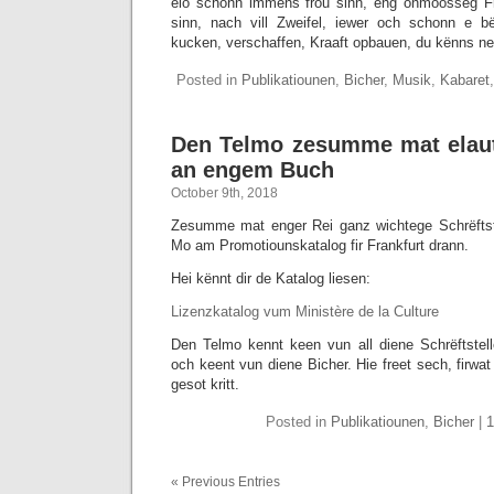
elo schonn immens frou sinn, eng onmoosseg F
sinn, nach vill Zweifel, iewer och schonn e bë
kucken, verschaffen, Kraaft opbauen, du kënns n
Posted in
Publikatiounen
,
Bicher
,
Musik
,
Kabaret
Den Telmo zesumme mat elaut
an engem Buch
October 9th, 2018
Zesumme mat enger Rei ganz wichtege Schrëftste
Mo am Promotiounskatalog fir Frankfurt drann.
Hei kënnt dir de Katalog liesen:
Lizenzkatalog vum Ministère de la Culture
Den Telmo kennt keen vun all diene Schrëftstelle
och keent vun diene Bicher. Hie freet sech, firwat
gesot kritt.
Posted in
Publikatiounen
,
Bicher
|
« Previous Entries