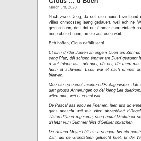
Glous … d’Buch
March 3rd, 2020
Nach zwee Deeg, da soll dien neien Erzielband 
villes onmoosseg laang gedauert, well ech nei W
gesinn hunn, datt dat net ëmmer esou einfach a
nei probéiert hunn, an elo ass esou wäit.
Ech hoffen, Glous gefällt iech!
Et sinn d’70er Joeren an engem Duerf am Zentru
seng Plaz, déi schonn ëmmer am Duerf gewunnt h
a wat falsch ass, déi aner, déi nei, déi friem m
hunn et schwéier. Esou war et nach ëmmer a
bleiwen.
Mee elo op eemol mierken d’Protagonisten, datt
datt grouss Ännerungen op déi kleng Leit duerkom
wäert sinn, wéi et eemol war.
De Pascal ass esou ee Friemen, hien ass do ënn
ganz anescht wéi mir. Hien akzeptéiert d’Regel
Zäiten d’Duerf regéieren, seng brutal Direktheet st
d’Hëtzt vum Summer léist d’Gefiller opkachen.
De Roland Meyer hëlt eis a sengem bis elo pers
Zäit, déi de Grondsteen geluecht huet, fir déi We