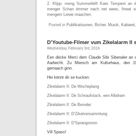
2. Klipp: meng Summerléift Kate Tempest an d’
menger Schan ëmmer nach net wees, firwat e
mengem Liewe maachen.
Posted in
Publikatiounen
,
Bicher
,
Musik
,
Kabaret
D’Youtube-Filmer vum Zikelalarm II s
Wednesday, February 3rd, 2016
Een décke Merci dem Claude Sibi Sibenaler an de
Aarbecht. Zu Miersch am Kulturhaus, den 1
gemaach ginn.
Hei kënnt dir se kucken:
Zikelalarm II: De Wocheplang
Zikelalarm II: De Schraufstack, een Albdram
Zikelalarm II: De Beroder
Zikelalarm II: D’Zikelversammlung
Zikelalarm II: D’Sprangstonn
Vill Spass!