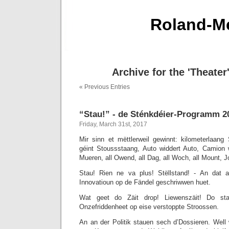
Roland-Me
Archive for the 'Theater
« Previous Entries
“Stau!” - de Sténkdéier-Programm 2
Friday, March 31st, 2017
Mir sinn et mëttlerweil gewinnt: kilometerlaan
géint Stoussstaang, Auto widdert Auto, Camion 
Mueren, all Owend, all Dag, all Woch, all Mount, J
Stau! Rien ne va plus! Stëllstand! - An dat
Innovatioun op de Fändel geschriwwen huet.
Wat geet do Zäit drop! Liewenszäit! Do sta
Onzefriddenheet op eise verstoppte Stroossen.
An an der Politik stauen sech d’Dossieren. Wel