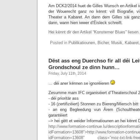
Am DCK2/2014 huet de Gilles Wunsch en Artikel iw
der Wouerecht ganz no kënnt: vill Biografie, vill 
Theater a Kabaret. An dann dem Gilles säi gan
dann, wann hien iwwer d’Éisleck schreift.
Hei kënnt dir den Artikel “Konstemer Blues” liesen.
Posted in
Publikatiounen
,
Bicher
,
Musik
,
Kabaret
Dëst ass eng Duerchso fir all déi Lei
Grondschoul ze dinn hunn…
Friday, July 11th, 2014
… déi aner kënnen se ignoréieren
Zesumme mam IFC organiséiert d’Theaterschoul 2
- déi prioritär ass
- 16 (zertifizéiert) Stonnen zu Biereng/Miersch bitt
- an eng Begleedung vun Ärem (Schoultheate
garantéiert
–> hei gëtt et weider Informatiounen an hei kënnt 
http://www.formation-continue.lu/descriptionformat
idFormation=13608″>http://www.formation-continue
idFormation=13608″ class=”moz-txt-link-freete