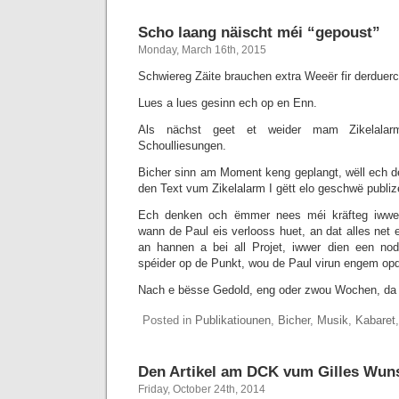
Scho laang näischt méi “gepoust”
Monday, March 16th, 2015
Schwiereg Zäite brauchen extra Weeër fir derdue
Lues a lues gesinn ech op en Enn.
Als nächst geet et weider mam Zikelala
Schoulliesungen.
Bicher sinn am Moment keng geplangt, wëll ech d
den Text vum Zikelalarm I gëtt elo geschwë publizé
Ech denken och ëmmer nees méi kräfteg iwwe
wann de Paul eis verlooss huet, an dat alles net e
an hannen a bei all Projet, iwwer dien een nod
spéider op de Punkt, wou de Paul virun engem op
Nach e bësse Gedold, eng oder zwou Wochen, da
Posted in
Publikatiounen
,
Bicher
,
Musik
,
Kabaret
Den Artikel am DCK vum Gilles Wun
Friday, October 24th, 2014