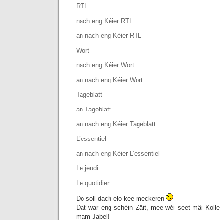
RTL
nach eng Kéier RTL
an nach eng Kéier RTL
Wort
nach eng Kéier Wort
an nach eng Kéier Wort
Tageblatt
an Tageblatt
an nach eng Kéier Tageblatt
L’essentiel
an nach eng Kéier L’essentiel
Le jeudi
Le quotidien
Do soll dach elo kee meckeren
Dat war eng schéin Zäit, mee wéi seet mäi Koll
mam Jabel!