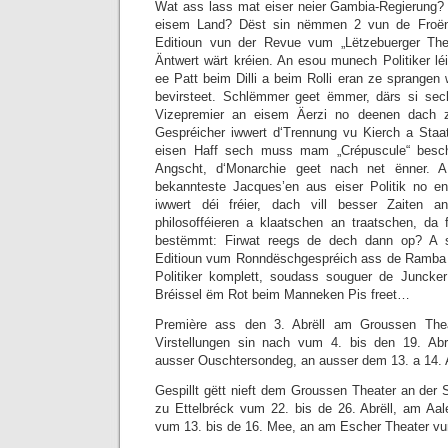
Wat ass lass mat eiser neier Gambia-Regierung?
eisem Land? Dëst sin nëmmen 2 vun de Froën, 
Editioun vun der Revue vum „Lëtzebuerger Th
Äntwert wärt kréien. An esou munech Politiker lé
ee Patt beim Dilli a beim Rolli eran ze sprangen
bevirsteet. Schlëmmer geet ëmmer, därs si se
Vizepremier an eisem Äerzi no deenen dach z
Gespréicher iwwert d‘Trennung vu Kierch a Staa
eisen Haff sech muss mam „Crépuscule“ besc
Angscht, d‘Monarchie geet nach net ënner. 
bekannteste Jacques’en aus eiser Politik no e
iwwert déi fréier, dach vill besser Zaiten an
philosofféieren a klaatschen an traatschen, da
bestëmmt: Firwat reegs de dech dann op? A sp
Editioun vum Ronndëschgespréich ass de Ramba 
Politiker komplett, soudass souguer de Juncker
Bréissel ëm Rot beim Manneken Pis freet…
Première ass den 3. Abrëll am Groussen The
Virstellungen sin nach vum 4. bis den 19. Ab
ausser Ouschtersondeg, an ausser dem 13. a 14. A
Gespillt gëtt nieft dem Groussen Theater an der
zu Ettelbréck vum 22. bis de 26. Abrëll, am Aa
vum 13. bis de 16. Mee, an am Escher Theater vu