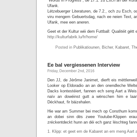
“Words in Progress”, de 17.1. zu Esch an der Kufa
Ufank.
Lëtzebuerger Literaturen, de 7.2., och zu Esch, 
viru mengem Gebuertsdag, nach ee neien Text, an 
Ufank, mee een aneren.
Geet et der Kultur wéi dem Futtball: Qualitéit gëtt
http://kulturfabrik.lu/fr/home/
Posted in
Publikatiounen
,
Bicher
,
Kabaret
,
Th
Ee bal vergiessenen Interview
Friday, December 2nd, 2016
Den JJ, de Jérôme Janimet, dierft eis mëttlerwei
Looker op Eldoradio an an den onendleche Welte
Dacks kontestéiert, fannen ech seng Aart a Weis 
naïv an dowéinst gutt a wënschen him e laa
Déckhaut, fir bäizehalen.
Hie war am Summer bei mech op Consthum komm,
an dobei sinn dës zwee Youtube-Klippen era
zréckentdeckt hunn an déi ech ganz lëschteg fann
1. Klipp: et geet em de Kabaret an em meng Aart a