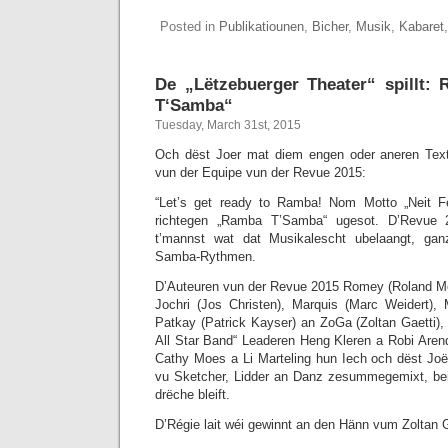
Posted in
Publikatiounen
,
Bicher
,
Musik
,
Kabaret
De „Lëtzebuerger Theater“ spillt:
T‘Samba“
Tuesday, March 31st, 2015
Och dëst Joer mat diem engen oder aneren Text
vun der Equipe vun der Revue 2015:
“Let’s get ready to Ramba! Nom Motto „Neit Fé
richtegen „Ramba T’Samba“ ugesot. D’Revue 
t’mannst wat dat Musikalescht ubelaangt, ga
Samba-Rythmen.
D’Auteuren vun der Revue 2015 Romey (Roland M
Jochri (Jos Christen), Marquis (Marc Weidert), 
Patkay (Patrick Kayser) an ZoGa (Zoltan Gaetti
All Star Band“ Leaderen Heng Kleren a Robi Are
Cathy Moes a Li Marteling hun Iech och dëst Joër
vu Sketcher, Lidder an Danz zesummegemixt, b
drëche bleift.
D’Régie lait wéi gewinnt an den Hänn vum Zoltan G