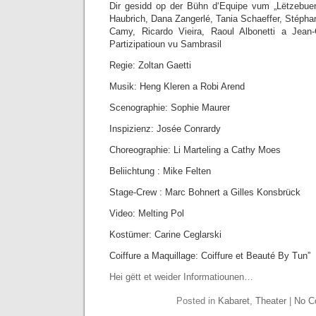
Dir gesidd op der Bühn d‘Equipe vum „Lëtzebue
Haubrich, Dana Zangerlé, Tania Schaeffer, Stépha
Camy, Ricardo Vieira, Raoul Albonetti a Jean
Partizipatioun vu Sambrasil
Regie: Zoltan Gaetti
Musik: Heng Kleren a Robi Arend
Scenographie: Sophie Maurer
Inspizienz: Josée Conrardy
Choreographie: Li Marteling a Cathy Moes
Beliichtung : Mike Felten
Stage-Crew : Marc Bohnert a Gilles Konsbrück
Video: Melting Pol
Kostümer: Carine Ceglarski
Coiffure a Maquillage: Coiffure et Beauté By Tun”
Hei gëtt et weider Informatiounen…
Posted in
Kabaret
,
Theater
|
No C