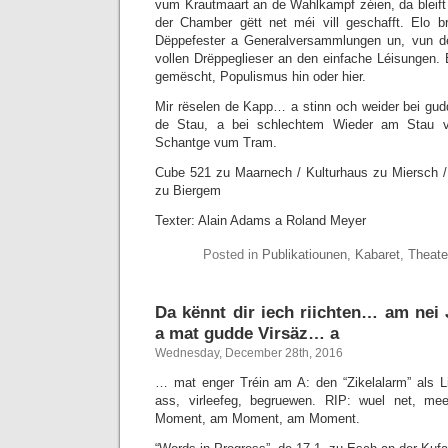
vum Krautmaart an de Wahlkampf zéien, da bleif
der Chamber gëtt net méi vill geschafft. Elo b
Dëppefester a Generalversammlungen un, vun de
vollen Drëppeglieser an den einfache Léisungen. 
gemëscht, Populismus hin oder hier.
Mir rëselen de Kapp… a stinn och weider bei gu
de Stau, a bei schlechtem Wieder am Stau 
Schantge vum Tram.
Cube 521 zu Maarnech / Kulturhaus zu Miersch /
zu Biergem
Texter: Alain Adams a Roland Meyer
Posted in
Publikatiounen
,
Kabaret
,
Theate
Da kënnt dir iech riichten… am ne
a mat gudde Virsäz… a
Wednesday, December 28th, 2016
… mat enger Tréin am A: den “Zikelalarm” als L
ass, virleefeg, begruewen. RIP: wuel net, me
Moment, am Moment, am Moment.