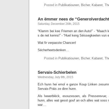
Posted in
Publikatiounen
,
Bicher
,
Kabaret
,
Th
An ëmmer nees de “Generolverdach
Saturday, December 26th, 2015
“Klamm bei kee Friemen an den Auto!” - “Maach 
s de net kenns!” - “Huel keng Séissegkeeten vun
Wat fir verpasste Chancen!
Sécherheetsdenken…
Posted in
Publikatiounen
,
Bicher
,
Kabaret
,
Th
Servais-Schierbelen
Wednesday, July 8th, 2015
Ech hunn hei emol e ganze Koup Linken zesumm
Servais-Präis ze dinn hunn.
Als Iwwerbléck, esouzesoen, als Presserevue;
hunn, alles wat gesot gouf an och alles wat soss
war…