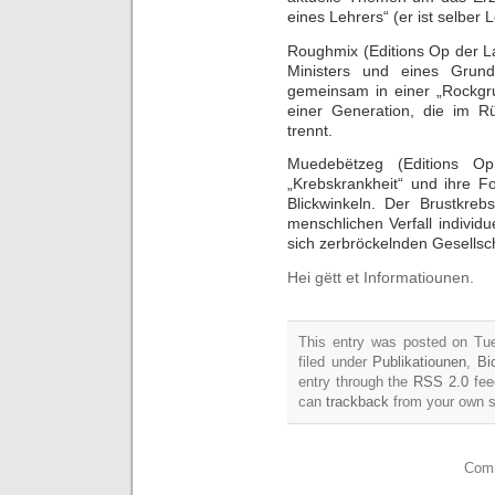
eines Lehrers“ (er ist selber 
Roughmix (Editions Op der La
Ministers und eines Grund
gemeinsam in einer „Rockgru
einer Generation, die im R
trennt.
Muedebëtzeg (Editions O
„Krebskrankheit“ und ihre F
Blickwinkeln. Der Brustkre
menschlichen Verfall individu
sich zerbröckelnden Gesellsch
Hei gëtt et Informatiounen.
This entry was posted on Tu
filed under
Publikatiounen
,
Bi
entry through the
RSS 2.0
fee
can
trackback
from your own s
Comm