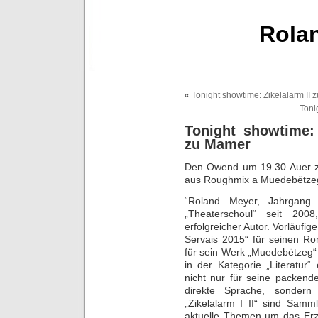
Rola
«
Tonight showtime: Zikelalarm II 
Toni
Tonight showtime
zu Mamer
Den Owend um 19.30 Auer z
aus Roughmix a Muedebëtze
“Roland Meyer, Jahrgang 
„Theaterschoul“ seit 2008
erfolgreicher Autor. Vorläufig
Servais 2015“ für seinen R
für sein Werk „Muedebëtzeg“
in der Kategorie „Literatur
nicht nur für seine packend
direkte Sprache, sondern
„Zikelalarm I II“ sind Samm
aktuelle Themen um das Er